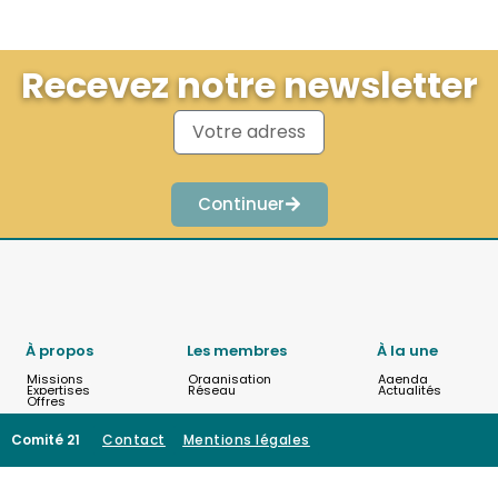
Recevez notre newsletter
Continuer
À propos
Les membres
À la une
Missions
Organisation
Agenda
Expertises
Réseau
Actualités
Offres
Comité 21
Contact
Mentions légales