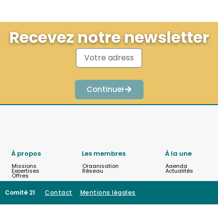
Recevez notre newsletter
Continuer
À propos
Les membres
À la une
Missions
Organisation
Agenda
Expertises
Réseau
Actualités
Offres
Comité 21
Contact
Mentions légales