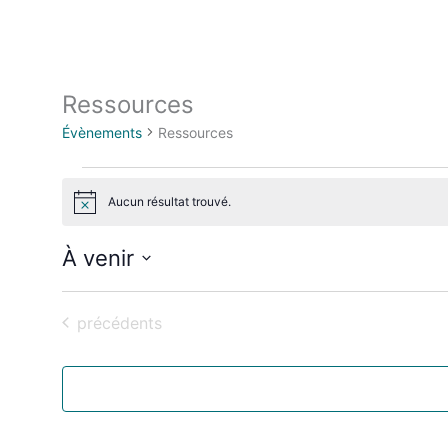
Ressources
Évènements
Évènements
Ressources
Aucun résultat trouvé.
Notice
À venir
Sélectionnez
la
Évènements
précédents
date