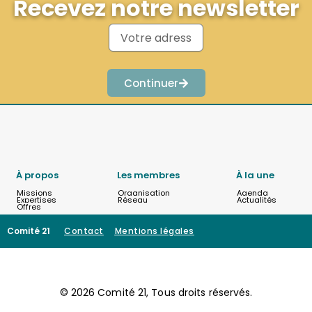
Recevez notre newsletter
Continuer
À propos
Les membres
À la une
Missions
Organisation
Agenda
Expertises
Réseau
Actualités
Offres
Comité 21
Contact
Mentions légales
© 2026 Comité 21, Tous droits réservés.