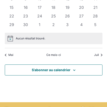
évènements
évènements
évènements
évènements
évènements
évènements
évènem
0
0
0
0
0
0
0
15
16
17
18
19
20
21
évènements
évènements
évènements
évènements
évènements
évènements
évènem
0
0
0
0
0
0
0
22
23
24
25
26
27
28
évènements
évènements
évènements
évènements
évènements
évènements
évènem
0
0
0
0
0
0
0
29
30
1
2
3
4
5
évènements
évènements
évènements
évènements
évènements
évènements
évènem
Aucun résultat trouvé.
Notice
Mai
Ce mois-ci
Juil
S’abonner au calendrier