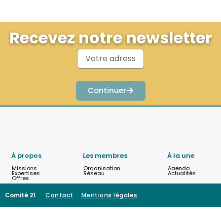
Recevez notre newsletter
Continuer
À propos
Les membres
À la une
Missions
Organisation
Agenda
Expertises
Réseau
Actualités
Offres
Comité 21
Contact
Mentions légales