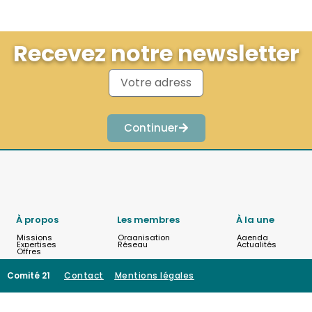
Recevez notre newsletter
Continuer
À propos
Les membres
À la une
Missions
Organisation
Agenda
Expertises
Réseau
Actualités
Offres
Comité 21
Contact
Mentions légales