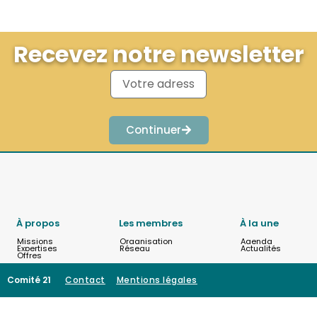
Recevez notre newsletter
Continuer
À propos
Les membres
À la une
Missions
Organisation
Agenda
Expertises
Réseau
Actualités
Offres
Comité 21
Contact
Mentions légales