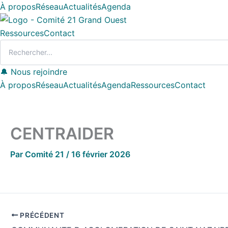
Aller
À propos
Réseau
Actualités
Agenda
au
contenu
Ressources
Contact
🔔 Nous rejoindre
À propos
Réseau
Actualités
Agenda
Ressources
Contact
CENTRAIDER
Par
Comité 21
/
16 février 2026
PRÉCÉDENT