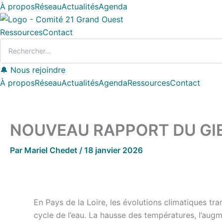
Aller
À propos
Réseau
Actualités
Agenda
au
contenu
Ressources
Contact
🔔 Nous rejoindre
À propos
Réseau
Actualités
Agenda
Ressources
Contact
NOUVEAU RAPPORT DU GIE
Par
Mariel Chedet
/
18 janvier 2026
En Pays de la Loire, les évolutions climatiques t
cycle de l’eau. La hausse des températures, l’aug